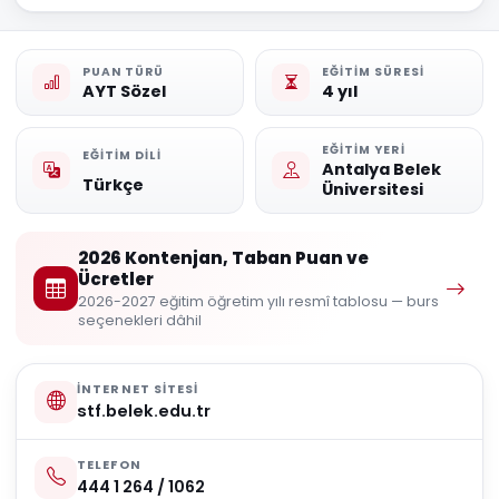
PUAN TÜRÜ
EĞITIM SÜRESI
AYT Sözel
4 yıl
EĞITIM YERI
EĞITIM DILI
Antalya Belek
Türkçe
Üniversitesi
2026 Kontenjan, Taban Puan ve
Ücretler
2026-2027 eğitim öğretim yılı resmî tablosu — burs
seçenekleri dâhil
İNTERNET SITESI
stf.belek.edu.tr
TELEFON
444 1 264 / 1062