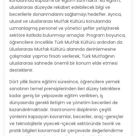
konularında kapsamlı bir eğitim sunmaktır. Bu eğitim,
uluslararası düzeyde rekabet edebilecek bilgi ve
becerilerle donanmalarını sağlamayı hedefler. Ayrıca,
ulusal ve uluslararası Mutfak Kültürü konularında
uzmanlaşmış personel ve yönetici şefler yetiştirerek
sektöre katkıda bulunmayı amaçlar. Program boyunca,
öğrencilere öncelikle Türk Mutfak Kültürü ardından da
Uluslararası Mutfak Kültürü alanında derinlemesine
çalışmalar yapma fırsatı verilerek, Türk Mutfağının
uluslararası sahnede önemli bir konum elde etmesi
desteklenir.
Dört yıllık lisans eğitimi süresince, öğrencilere yemek
sanatının temel prensiplerinden ileri düzey tekniklere
kadar geniş bir yelpazede eğitim verilirken, iş
dünyasında gerekli iletişim ve yönetim becerileri de
kazandırılmaktadır. Gastronomi disiplininin çeşitli
yönlerini kapsayan kavramlar, beceriler, araç-gereçler
ve teknolojilerle yiyecek-içecek sektöründe teorik ve
pratik bilgileri kavramsal bir çerçevede değerlendirme