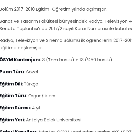
Bölüm 2017-2018 Eğitim–Öğretim yılında açılmıştır.
Sanat ve Tasarım Fakültesi bünyesindeki Radyo, Televizyon v
Senato Toplantısı’nda 2017/2 sayılı Karar Numarası ile kabul ed
Radyo, Televizyon ve Sinema Bölümü ilk öğrencilerini 2017-201
eğitime başlamıştır.
ÖSYM Kontenjanı:
3 (Tam burslu) + 13 (%50 burslu)
Puan Türü:
Sözel
Eğitim Dili:
Türkçe
Eğitim Türü:
Örgün/Lisans
Eğitim Süresi:
4 yıl
Eğitim Yeri:
Antalya Belek Üniversitesi
Kabul Koşulları:
Adaylar, ÖSYM tarafından yapılan YKS (SÖZ) 