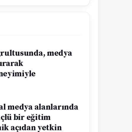
oğrultusunda, medya
kurarak
eneyimiyle
tal medya alanlarında
lü bir eğitim
nik açıdan yetkin