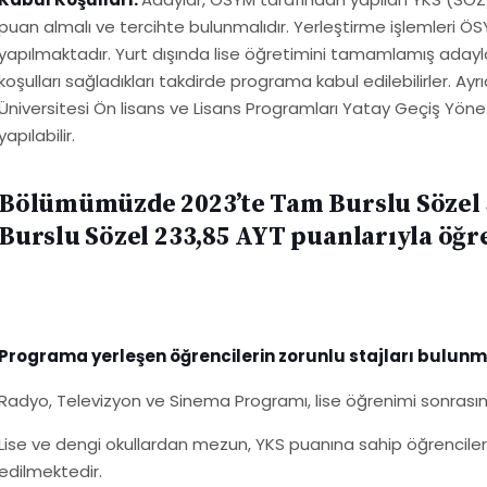
puan almalı ve tercihte bulunmalıdır. Yerleştirme işlemleri Ö
yapılmaktadır. Yurt dışında lise öğretimini tamamlamış adayla
koşulları sağladıkları takdirde programa kabul edilebilirler. A
Üniversitesi Ön lisans ve Lisans Programları Yatay Geçiş Yön
yapılabilir.
Bölümümüzde 2023’te Tam Burslu Sözel 
Burslu Sözel 233,85 AYT puanlarıyla öğre
Programa yerleşen öğrencilerin zorunlu stajları bulun
Radyo, Televizyon ve Sinema Programı, lise öğrenimi sonrasında
Lise ve dengi okullardan mezun, YKS puanına sahip öğrenciler,
edilmektedir.