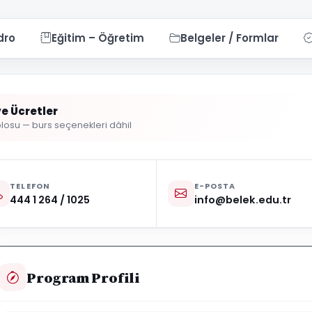
dro
Eğitim – Öğretim
Belgeler / Formlar
e Ücretler
blosu — burs seçenekleri dâhil
TELEFON
E-POSTA
444 1 264 / 1025
info@belek.edu.tr
Program Profili